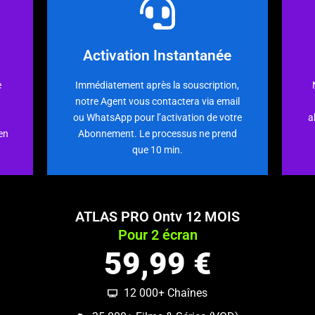
En savoir plus
Activation Instantanée
toutes vos questions !
f
es
via email ou WhatsApp pour répondre à
s
e
Immédiatement après la souscription,
en
sur 7. Il vous suffit de nous contacter
c
notre Agent vous contactera via email
disponible 24 heures sur 24 et 7 jours
ou WhatsApp pour l’activation de votre
a
de
Notre service d’assistance est
en
Abonnement. Le processus ne prend
Assistance Client 24h/7j
que 10 min.
ATLAS PRO Ontv 12 MOIS
Pour 2 écran
59,99 €
12 000+ Chaînes