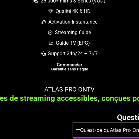
25 000+ Films & Séries (VOD)
Qualité 4K & HD
Activation Instantanée
Streaming fluide
Guide TV (EPG)
Support 24h/24 – 7j/7
Commander
Garantie sans risque
ATLAS PRO ONTV
res de streaming accessibles, conçues p
Quest
Qu’est-ce qu’Atlas Pro O