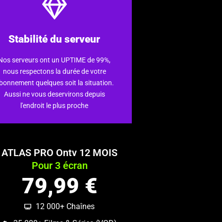
En savoir plus
interruption.
Stabilité du serveur
ilms et séries sans aucune coupure ni
urveillée, vous profitez de vos chaînes,
Nos serveurs ont un UPTIME de 99%,
performante et constamment
nous respectons la durée de votre
Grâce à une infrastructure
bonnement quelques soit la situation.
expérience de streaming optimale.
Aussi ne vous deservirons depuis
l'endroit le plus proche
Rapidité du service
ATLAS PRO Ontv 12 MOIS
Pour 3 écran
79,99 €
12 000+ Chaînes