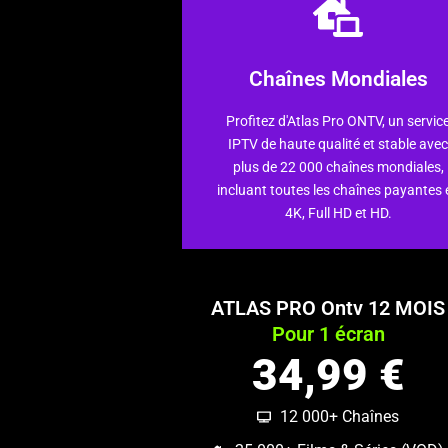
En savoir plus
Chaînes Mondiales
sorties.
qualité optimale, incluant les dernièr
Profitez d'Atlas Pro ONTV, un servic
vaste catalogue de contenus variés 
IPTV de haute qualité et stable ave
90 000 VOD, films et séries, avec un
plus de 22 000 chaînes mondiales,
Accédez à une bibliothèque de plus 
incluant toutes les chaînes payantes 
VOD Films et Séries
4K, Full HD et HD.
ATLAS PRO Ontv 12 MOIS
Pour 1 écran
34,99 €
12 000+ Chaînes