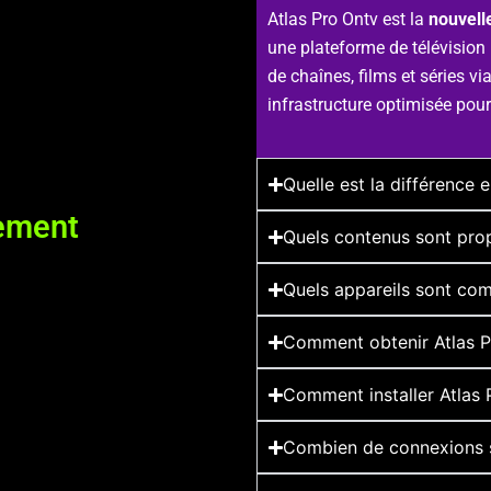
Atlas Pro Ontv est la
nouvelle
une plateforme de télévision 
de chaînes, films et séries v
infrastructure optimisée pour 
Quelle est la différence 
nement
Quels contenus sont pro
Quels appareils sont com
Comment obtenir Atlas P
Comment installer Atlas 
Combien de connexions s