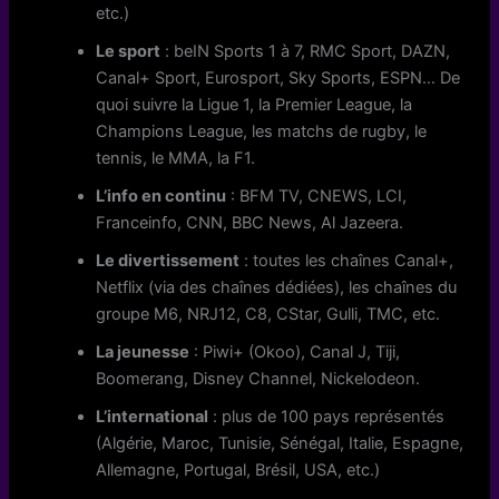
etc.)
Le sport
: beIN Sports 1 à 7, RMC Sport, DAZN,
Canal+ Sport, Eurosport, Sky Sports, ESPN… De
quoi suivre la Ligue 1, la Premier League, la
Champions League, les matchs de rugby, le
tennis, le MMA, la F1.
L’info en continu
: BFM TV, CNEWS, LCI,
Franceinfo, CNN, BBC News, Al Jazeera.
Le divertissement
: toutes les chaînes Canal+,
Netflix (via des chaînes dédiées), les chaînes du
groupe M6, NRJ12, C8, CStar, Gulli, TMC, etc.
La jeunesse
: Piwi+ (Okoo), Canal J, Tiji,
Boomerang, Disney Channel, Nickelodeon.
L’international
: plus de 100 pays représentés
(Algérie, Maroc, Tunisie, Sénégal, Italie, Espagne,
Allemagne, Portugal, Brésil, USA, etc.)