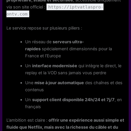
propriétaire, stable et sécurisée
, accessible uniquement
via son site officiel :
https://iptvatlaspro-
ontv.com
.
Le service repose sur plusieurs piliers :
Un réseau de
serveurs ultra-
rapides
spécialement dimensionnés pour la
France et l’Europe
Un
interface modernisée
qui intègre le direct, le
replay et la VOD sans jamais vous perdre
Une
mise à jour automatique
des chaînes et des
contenus
Un
support client disponible 24h/24 et 7j/7
, en
français
L’ambition est claire :
offrir une expérience aussi simple et
fluide que Netflix, mais avec la richesse du câble et du