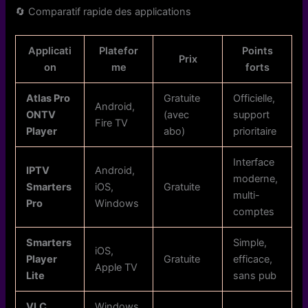
🔄 Comparatif rapide des applications
Applicati
Platefor
Points
Prix
on
me
forts
Atlas Pro
Gratuite
Officielle,
Android,
ONTV
(avec
support
Fire TV
Player
abo)
prioritaire
Interface
IPTV
Android,
moderne,
Smarters
iOS,
Gratuite
multi-
Pro
Windows
comptes
Smarters
Simple,
iOS,
Player
Gratuite
efficace,
Apple TV
Lite
sans pub
VLC
Windows,