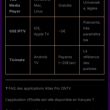
Universell
Media
Mac,
Gratuite
e, légère
Player
Linux
Puissante,
iOS,
très
GSE IPTV
~5€
Apple TV
paramétra
ble
La
Android
Payante
référence
Tivimate
TV
(~20€/an)
des
puristes
❓ FAQ des applications Atlas Pro ONTV
L’application officielle est-elle disponible en français ?