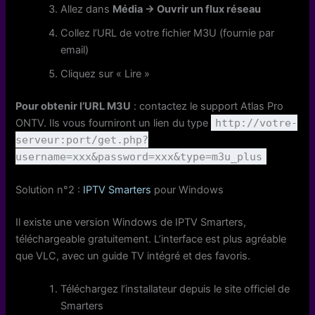
Allez dans
Média → Ouvrir un flux réseau
Collez l’URL de votre fichier M3U (fournie par
email)
Cliquez sur « Lire »
Pour obtenir l’URL M3U
: contactez le support Atlas Pro
ONTV. Ils vous fourniront un lien du type
http://votre-
serveur:port/get.php?
username=xxx&password=xxx&type=m3u_plus
Solution n°2 :
IPTV Smarters
pour Windows
Il existe une version Windows de IPTV Smarters,
téléchargeable gratuitement. L’interface est plus agréable
que VLC, avec un guide TV intégré et des favoris.
Téléchargez l’installateur depuis le site officiel de
Smarters